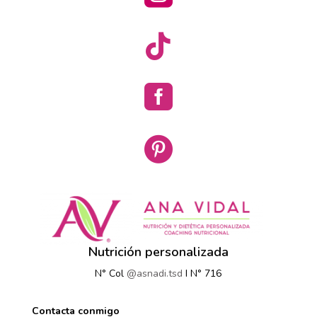



Nutrición personalizada
N° Col
@asnadi.tsd
I N° 716
Contacta conmigo