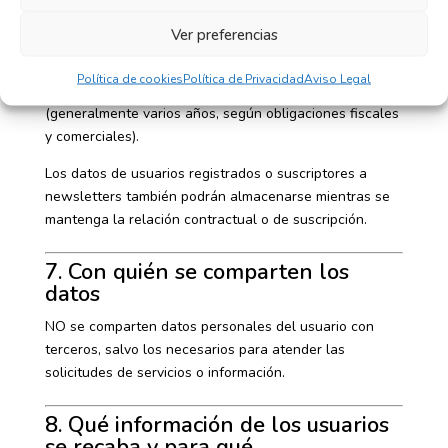
6. Conservación de los datos
Ver preferencias
Los datos desagregados se conservarán sin plazo de
supresión específico. Los datos de clientes de tienda
Política de cookies
Política de Privacidad
Aviso Legal
online se conservarán según la normativa aplicable
(generalmente varios años, según obligaciones fiscales
y comerciales).
Los datos de usuarios registrados o suscriptores a
newsletters también podrán almacenarse mientras se
mantenga la relación contractual o de suscripción.
7. Con quién se comparten los
datos
NO se comparten datos personales del usuario con
terceros, salvo los necesarios para atender las
solicitudes de servicios o información.
8. Qué información de los usuarios
se recaba y para qué