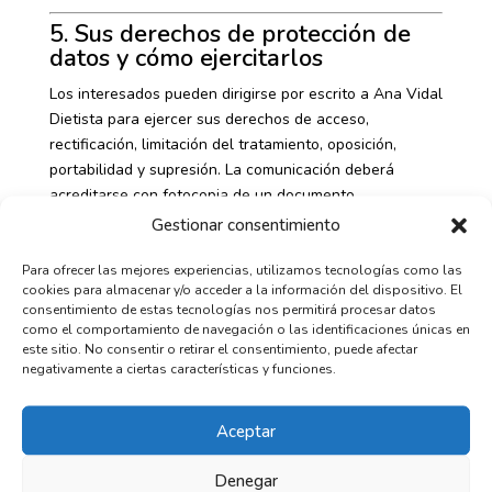
5. Sus derechos de protección de
datos y cómo ejercitarlos
Los interesados pueden dirigirse por escrito a Ana Vidal
Dietista para ejercer sus derechos de acceso,
rectificación, limitación del tratamiento, oposición,
portabilidad y supresión. La comunicación deberá
acreditarse con fotocopia de un documento
identificativo.
Gestionar consentimiento
Los derechos incluyen:
Para ofrecer las mejores experiencias, utilizamos tecnologías como las
cookies para almacenar y/o acceder a la información del dispositivo. El
Derecho a solicitar acceso a los datos
consentimiento de estas tecnologías nos permitirá procesar datos
como el comportamiento de navegación o las identificaciones únicas en
Derecho a solicitar rectificación
este sitio. No consentir o retirar el consentimiento, puede afectar
Derecho a solicitar limitación del tratamiento
negativamente a ciertas características y funciones.
Derecho a oponerse al tratamiento
Derecho a la portabilidad de los datos
Aceptar
Derecho al borrado de los datos
Denegar