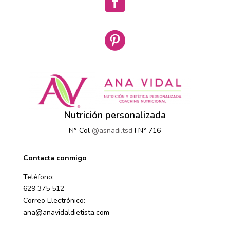


Nutrición personalizada
N° Col
@asnadi.tsd
I N° 716
Contacta conmigo
Teléfono:
629 375 512
Correo Electrónico:
ana@anavidaldietista.com