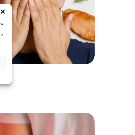
ra
 o