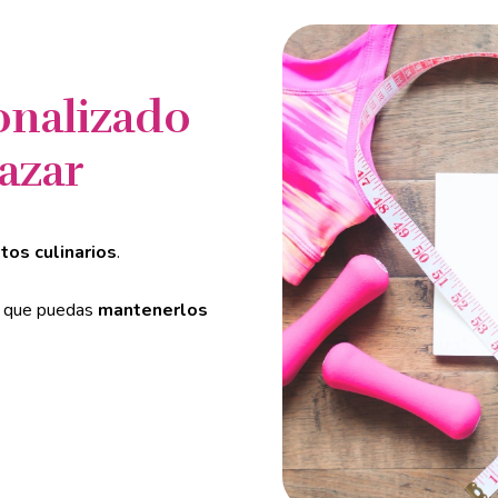
onalizado
azar
tos culinarios
.
 que puedas
mantenerlos