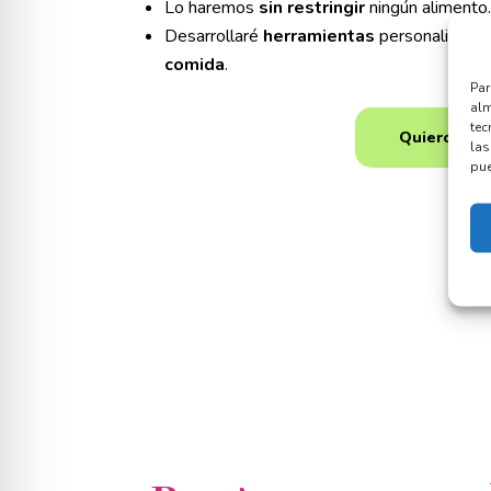
Lo haremos
sin restringir
ningún alimento
Desarrollaré
herramientas
personalizada
comida
.
Par
alm
tec
Quiero hab
las
pue