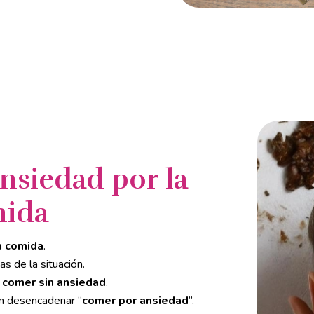
nsiedad por la
ida
la comida
.
das de la situación.
 comer sin ansiedad
.
 desencadenar “
comer por ansiedad
”.