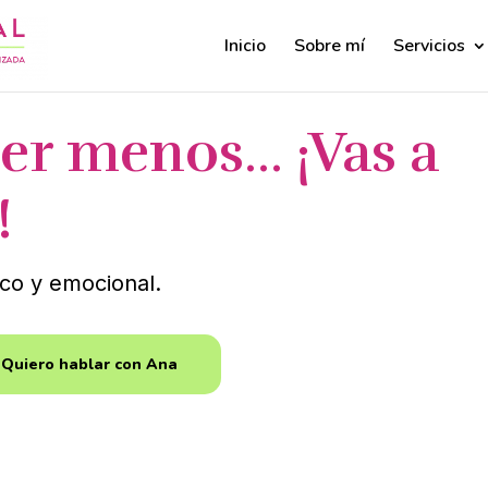
Inicio
Sobre mí
Servicios
er menos… ¡Vas a
!
ico y emocional.
Quiero hablar con Ana